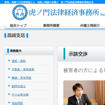
群馬・高崎での法律相談なら、信頼と実績の弁護士 虎ノ門法律経済事務所高崎支店
業務案内
示談交渉
遺産・相続
被害者の方による
不動産・借地借家
離婚・男女問題
顧問弁護士
中小企業法務
借金問題