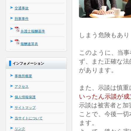
交通事故
刑事事件
弁護士報酬基準
しまう危険もあり
報酬速算表
このように、当事
ず、また正確な法
インフォメーション
があります。
事務所概要
また、示談は慎重
アクセス
いったん示談が成
個人情報保護
示談は被害者と加
サイトマップ
ことで、今後一切
当サイトについて
ます。
リンク